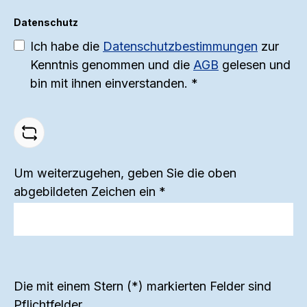
bequemen Schnitt mit einem
Datenschutz
längeren Bein, das zusätzlichen
S
Ich habe die
Datenschutzbestimmungen
zur
Schutz und Wärme bietet. Der
h
Kenntnis genommen und die
AGB
gelesen und
elastische Bund sorgt für einen
bin mit ihnen einverstanden.
*
perfekten Sitz und höchsten
D
Tragekomfort. Die flachen Nähte
u
verhindern unangenehmes Reiben
s
auf der Haut und garantieren ein
angenehmes Tragegefühl. Jedes
Um weiterzugehen, geben Sie die oben
Woll-Produkt wurde von Menschen
abgebildeten Zeichen ein
*
mit Behinderung in unserer
z
Weckelweiler Wollwerkstatt
J
hergestellt. Egal ob beim Sport,
Wandern oder im Alltag – mit
v
Die mit einem Stern (*) markierten Felder sind
unseren Unterwäsche Höschen aus
z
Pflichtfelder.