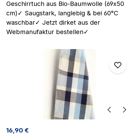
Geschirrtuch aus Bio-Baumwolle (69x50
cm)✓ Saugstark, langlebig & bei 60°C
waschbar✓ Jetzt dirket aus der
Webmanufaktur bestellen✓
Bildergalerie überspringen
Regulärer Preis:
16,90 €