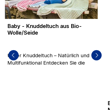
Baby - Knuddeltuch aus Bio-
Wolle/Seide
Unser Knuddeltuch – Natürlich und
Multifunktional Entdecken Sie die
unvergleichliche Qualität und
Vielseitigkeit unserer Babydecke aus
einer edlen Bio Wolle-Seide-
Mischung. Diese Decke bietet nicht
nur unvergleichlichen Komfort,
sondern auch zahlreiche