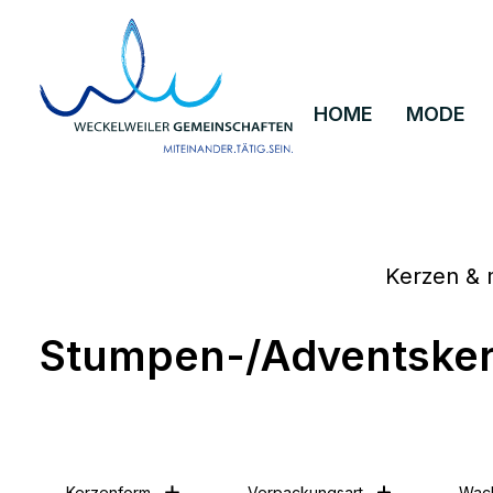
um Hauptinhalt springen
Zur Hauptnavigation springen
HOME
MODE
Kerzen &
Stumpen-/Adventske
Kerzenform
Verpackungsart
Wac