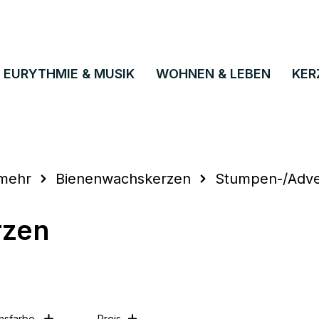
EURYTHMIE & MUSIK
WOHNEN & LEBEN
KER
 mehr
Bienenwachskerzen
Stumpen-/Adve
rzen
hsfarbe
Preis