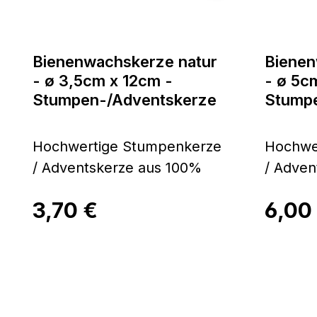
Bienenwachskerze natur
Bienen
- ø 3,5cm x 12cm -
- ø 5c
Stumpen-/Adventskerze
Stump
Hochwertige Stumpenkerze
Hochwe
/ Adventskerze aus 100%
/ Adven
reinem Bienenwachs
reinem
3,70 €
6,00
Regulärer Preis:
Wertvoll im Sonnenschein
Regulärer
Wertvol
entstanden, von Bienen
entstan
Produkt Anzahl: Gib den gewünscht
Produ
gesammelt und mit
gesamm
Geschick wieder zu Licht
Geschic
verarbeitet. Erfreuen auch
verarbeitet. Erf
Sie sich an der
Sie sic