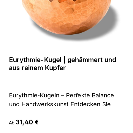
Eurythmie-Kugel | gehämmert und
aus reinem Kupfer
Eurythmie-Kugeln – Perfekte Balance
und Handwerkskunst Entdecken Sie
unsere hochwertigen Eurythmie-Kugeln,
Regulärer Preis:
die in unserer renommierten
31,40 €
Ab
Kupferwerkstatt mit größter Präzision