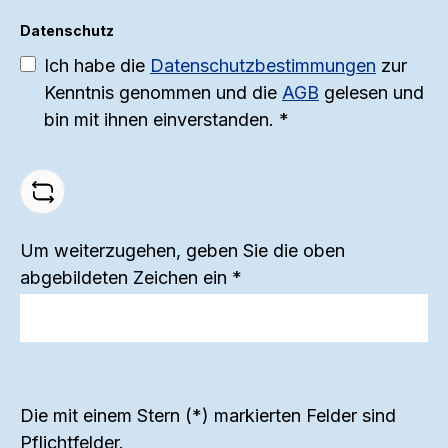
Feder für dynamische Schwingungen
Datenschutz
und präzise Bewegungen Oberfläche:
Ich habe die
Datenschutzbestimmungen
zur
Fein geschmiedet für eine griffige und
Kenntnis genommen und die
AGB
gelesen und
angenehme Haptik Größe:
bin mit ihnen einverstanden.
*
Verschiedene Größen für individuelle
Anforderungen Handarbeit: Jede
Kugel ist ein handgefertigtes Unikat,
gefertigt mit größter Sorgfalt und
Um weiterzugehen, geben Sie die oben
Präzision Vorteile der Schwungkugel:
abgebildeten Zeichen ein
*
Unsere Schwungkugeln sind ideal für
Eurythmie- und Heileurythmie-Übungen
sowie für professionelle
Ausbildungszwecke. Der
federunterstützte Mechanismus fördert
Die mit einem Stern (*) markierten Felder sind
die Feinmotorik und die
Pflichtfelder.