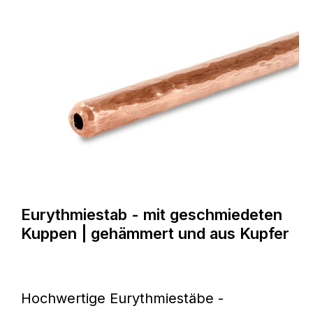
handgefertigt werden. Das zum Einsatz
kommende Kupfer nimmt die
Körpertemperatur gut auf und sorgt
damit für einen Wärmeausgleich
zwischen den unterschiedlich
temperierten Körperpartien.
Verspannungen lösen sich und die
Durchblutung wird angeregt. Die
Wahrnehmung des eigenen Körpers
wird dadurch verstärkt. Eigenschaften
Eurythmiestab - mit geschmiedeten
unserer Eurythmie-Kugeln Material:
Kuppen | gehämmert und aus Kupfer
Hochwertiges, reines Kupfer
Oberfläche: Fein geschmiedet für eine
griffige und angenehme Haptik Größe:
Hochwertige Eurythmiestäbe -
Verschiedene Größen für individuelle