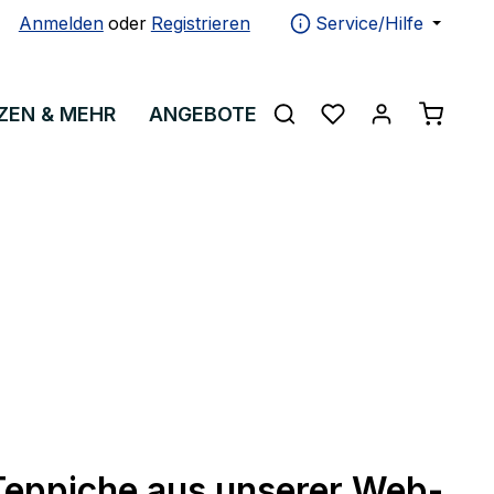
Anmelden
oder
Registrieren
Service/Hilfe
Warenko
ZEN & MEHR
ANGEBOTE
ÜBER UNS
Teppiche aus unserer Web-