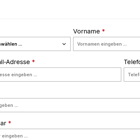
Vorname
*
ail-Adresse
*
Tele
ar
*