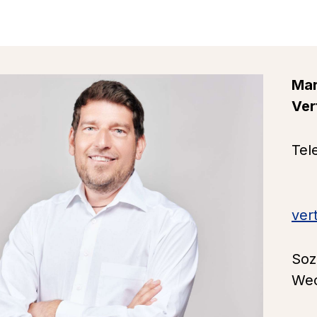
Mar
Ver
Tel
ver
Soz
W