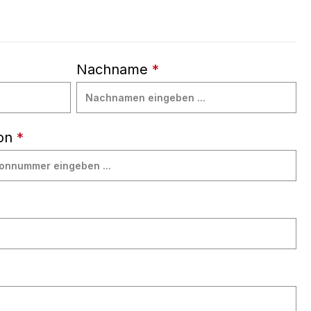
Nachname
*
fon
*