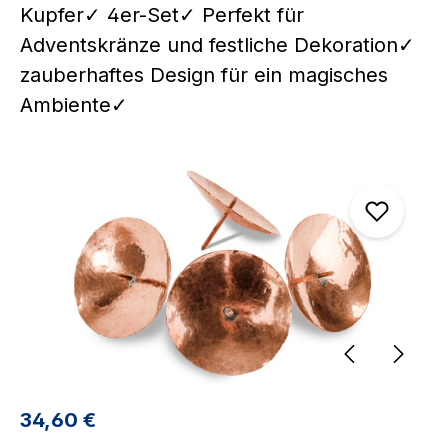
Kupfer✓ 4er-Set✓ Perfekt für
Adventskränze und festliche Dekoration✓
zauberhaftes Design für ein magisches
Ambiente✓
Bildergalerie überspringen
Regulärer Preis:
34,60 €