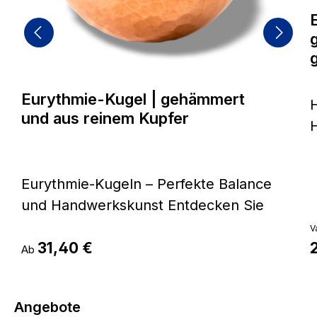
Eurythmie-Kugel | gehämmert
und aus reinem Kupfer
H
Üb
h
Eurythmie-Kugeln – Perfekte Balance
i
und Handwerkskunst Entdecken Sie
K
unsere hochwertigen Eurythmie-
V
Regulärer Preis:
Kugeln, die in unserer renommierten
31,40 €
R
Ab
g
Kupferwerkstatt mit größter Präzision
handgefertigt werden. Das zum
K
Produktgalerie überspringen
Angebote
Einsatz kommende Kupfer nimmt die