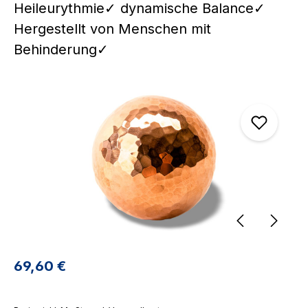
Heileurythmie✓ dynamische Balance✓
Hergestellt von Menschen mit
Behinderung✓
Bildergalerie überspringen
Regulärer Preis:
69,60 €