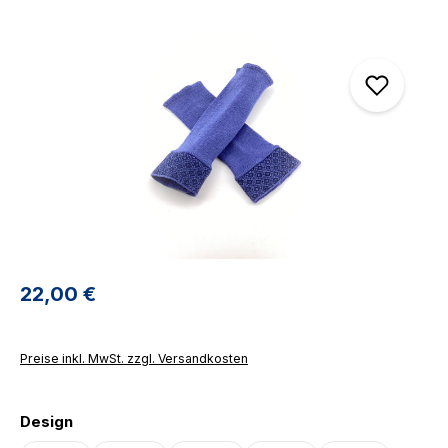
Bildergalerie überspringen
Regulärer Preis:
22,00 €
Preise inkl. MwSt. zzgl. Versandkosten
auswählen
Design