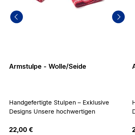
Armstulpe - Wolle/Seide
Handgefertigte Stulpen – Exklusive
H
Designs Unsere hochwertigen
Des
Stulpen werden in einer Werkstatt
S
Regulärer Preis:
für behinderte Menschen (WfbM)
22,00 €
R