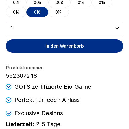
021
005
008
014
015
016
018
019
Produkt Anzahl: Gib den gewünschten Wert ein ode
In den Warenkorb
Produktnummer:
5523072.18
GOTS zertifizierte Bio-Garne
Perfekt für jeden Anlass
Exclusive Designs
Lieferzeit
: 2-5 Tage