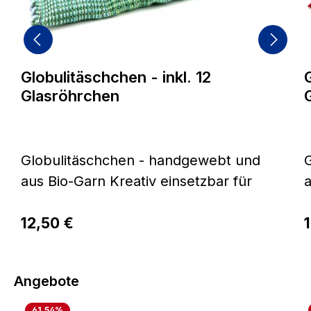
Globulitäschchen - inkl. 12
Glasröhrchen
Globulitäschchen - handgewebt und
G
aus Bio-Garn Kreativ einsetzbar für
a
zu Hause und unterwegsUnsere
Regulärer Preis:
farbenfrohen Täschchen werden auf
12,50 €
R
traditionellen Holzwebstühlen von
t
Hand in einer hochwertigen RIPS-
Produktgalerie überspringen
Angebote
Technik gewebt. Sie bieten Ihnen
T
ideale Aufbewahrungsmöglichkeiten
61.54
%