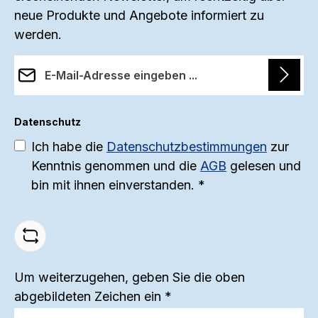
neue Produkte und Angebote informiert zu
sorgen für eine optimale
werden.
Wärmeisolierung und ein
n
ausgeglichenes Körperklima. Das
s
E-Mail-Adresse*
Höschen verfügt über einen
bequemen Schnitt mit einem
Datenschutz
längeren Bein, das zusätzlichen
S
Ich habe die
Datenschutzbestimmungen
zur
Schutz und Wärme bietet. Der
h
Kenntnis genommen und die
AGB
gelesen und
elastische Bund sorgt für einen
bin mit ihnen einverstanden.
*
perfekten Sitz und höchsten
D
Tragekomfort. Die flachen Nähte
u
verhindern unangenehmes Reiben
s
auf der Haut und garantieren ein
angenehmes Tragegefühl. Jedes
Um weiterzugehen, geben Sie die oben
Woll-Produkt wurde von Menschen
abgebildeten Zeichen ein
*