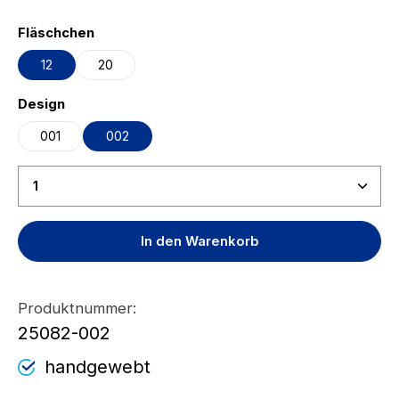
auswählen
Fläschchen
12
20
auswählen
Design
001
002
Produkt Anzahl: Gib den gewünschten Wert ein ode
In den Warenkorb
Produktnummer:
25082-002
handgewebt