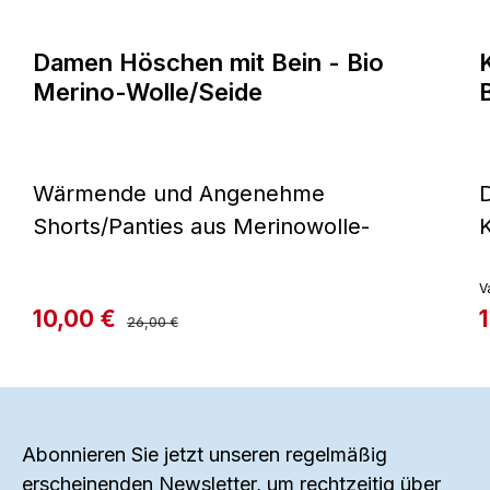
Damen Höschen mit Bein - Bio
Merino-Wolle/Seide
Wärmende und Angenehme
Shorts/Panties aus Merinowolle-
K
Seide-Mix Unsere Shorts/Panties aus
feinstem Merinowolle-Seide-Mix sind
M
V
Verkaufspreis:
10,00 €
V
Regulärer Preis:
die ideale Wahl für alle, die Wert auf
M
26,00 €
Komfort und Funktionalität legen. Das
R
Material dieser Unterwäsche-Shorts
h
ist wärmend und angenehm auf der
Haut zu tragen. Die natürlichen
Abonnieren Sie jetzt unseren regelmäßig
erscheinenden Newsletter, um rechtzeitig über
Eigenschaften der Merinowolle
H