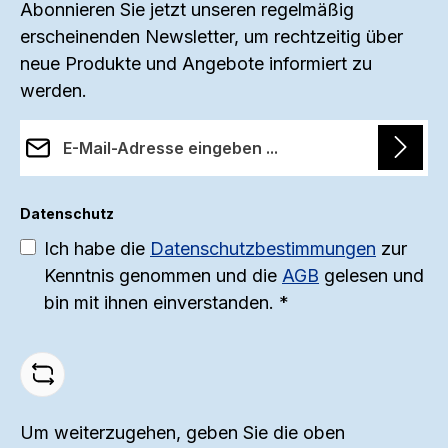
Haut zu tragen. Die natürlichen
Abonnieren Sie jetzt unseren regelmäßig
erscheinenden Newsletter, um rechtzeitig über
Eigenschaften der Merinowolle
H
neue Produkte und Angebote informiert zu
sorgen für eine optimale
werden.
Wärmeisolierung und ein
n
ausgeglichenes Körperklima. Das
s
E-Mail-Adresse*
Höschen verfügt über einen
bequemen Schnitt mit einem
Datenschutz
längeren Bein, das zusätzlichen
S
Ich habe die
Datenschutzbestimmungen
zur
Schutz und Wärme bietet. Der
h
Kenntnis genommen und die
AGB
gelesen und
elastische Bund sorgt für einen
bin mit ihnen einverstanden.
*
perfekten Sitz und höchsten
D
Tragekomfort. Die flachen Nähte
u
verhindern unangenehmes Reiben
s
auf der Haut und garantieren ein
angenehmes Tragegefühl. Jedes
Um weiterzugehen, geben Sie die oben