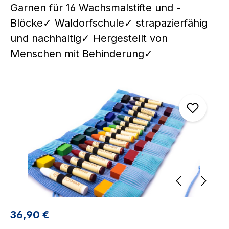
Garnen für 16 Wachsmalstifte und -
Blöcke✓ Waldorfschule✓ strapazierfähig
und nachhaltig✓ Hergestellt von
Menschen mit Behinderung✓
Bildergalerie überspringen
Regulärer Preis:
36,90 €