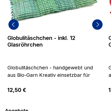
Globulitäschchen - inkl. 12
Glasröhrchen
Globulitäschchen - handgewebt und
G
aus Bio-Garn Kreativ einsetzbar für
a
zu Hause und unterwegsUnsere
Regulärer Preis:
farbenfrohen Täschchen werden auf
12,50 €
R
traditionellen Holzwebstühlen von
t
Hand in einer hochwertigen RIPS-
Produktgalerie überspringen
Angebote