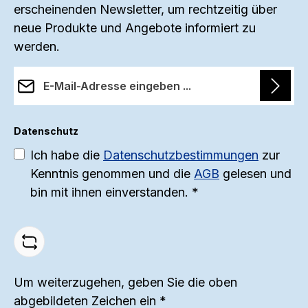
Produkt macht.
erscheinenden Newsletter, um rechtzeitig über
B
Eigenschaften der Merinowolle
H
Materialzusammensetzung: 70%
neue Produkte und Angebote informiert zu
sorgen für eine optimale
Wolle / 30% Seide (GOTS zertifizierte
werden.
Wärmeisolierung und ein
n
Bio-Qualität) Bestellen Sie jetzt
ausgeglichenes Körperklima. Das
s
E-Mail-Adresse*
unsere natürliche und
Höschen verfügt über einen
multifunktionale Babydecke.
bequemen Schnitt mit einem
Datenschutz
längeren Bein, das zusätzlichen
S
Ich habe die
Datenschutzbestimmungen
zur
Schutz und Wärme bietet. Der
h
Kenntnis genommen und die
AGB
gelesen und
elastische Bund sorgt für einen
bin mit ihnen einverstanden.
*
perfekten Sitz und höchsten
D
Tragekomfort. Die flachen Nähte
u
verhindern unangenehmes Reiben
s
auf der Haut und garantieren ein
angenehmes Tragegefühl. Jedes
Um weiterzugehen, geben Sie die oben
Woll-Produkt wurde von Menschen
abgebildeten Zeichen ein
*