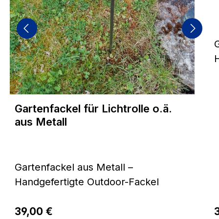
H
H
a
Gartenfackel für Lichtrolle o.ä.
aus Metall
G
M
u
Gartenfackel aus Metall –
L
Handgefertigte Outdoor-Fackel
S
Bringen Sie stimmungsvolles Licht
Pfa
Regulärer Preis:
und hochwertige Handarbeit in Ihren
39,00 €
R