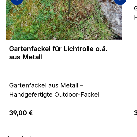
H
H
a
Gartenfackel für Lichtrolle o.ä.
aus Metall
G
M
u
Gartenfackel aus Metall –
L
Handgefertigte Outdoor-Fackel
S
Bringen Sie stimmungsvolles Licht
Pfa
Regulärer Preis:
und hochwertige Handarbeit in Ihren
39,00 €
R
H
Garten: Unsere Gartenfackel aus
robustem Metall wird in unserer
K