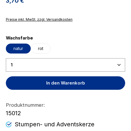
Regulärer Preis:
3,70 €
Preise inkl. MwSt. zzgl. Versandkosten
auswählen
Wachsfarbe
natur
rot
Produkt Anzahl: Gib den gewünschten Wert ein ode
In den Warenkorb
Produktnummer:
15012
Stumpen- und Adventskerze