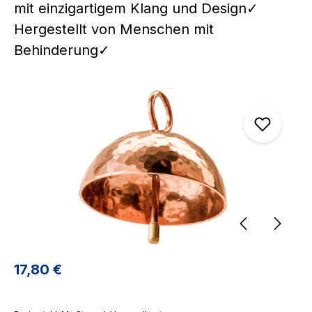
mit einzigartigem Klang und Design✓
Hergestellt von Menschen mit
Behinderung✓
Bildergalerie überspringen
Regulärer Preis:
17,80 €