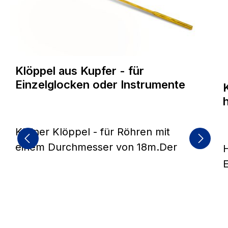
Klöppel aus Kupfer - für
Einzelglocken oder Instrumente
Kleiner Klöppel - für Röhren mit
einem Durchmesser von 18m.Der
Metallkern ist mit Leder ummantelt
E
und hat einen Durchmesser von ca.
9mm
K
h