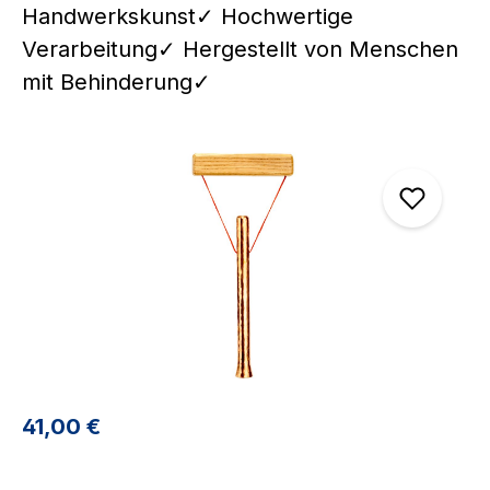
Handwerkskunst✓ Hochwertige
Verarbeitung✓ Hergestellt von Menschen
mit Behinderung✓
Bildergalerie überspringen
Regulärer Preis:
41,00 €