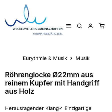
Zum Hauptinhalt springen
Waren
Eurythmie & Musik
Musik
Röhrenglocke Ø22mm aus
reinem Kupfer mit Handgriff
aus Holz
Herausragender Klang✓ Einzigartige