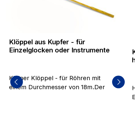
Klöppel aus Kupfer - für
Einzelglocken oder Instrumente
Kleiner Klöppel - für Röhren mit
einem Durchmesser von 18m.Der
Metallkern ist mit Leder ummantelt
E
und hat einen Durchmesser von ca.
9mm
K
h