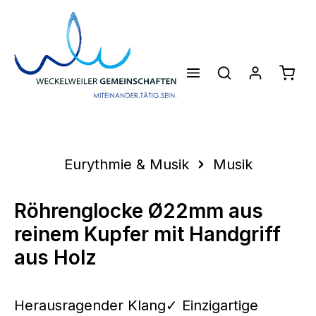
Zum Hauptinhalt springen
Waren
Eurythmie & Musik
Musik
Röhrenglocke Ø22mm aus
reinem Kupfer mit Handgriff
aus Holz
Herausragender Klang✓ Einzigartige