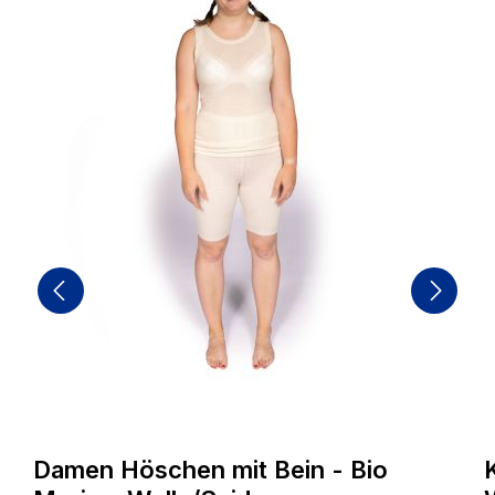
E
E
B
i
M
Damen Höschen mit Bein - Bio