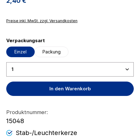
Regulärer Preis:
2,40 €
Preise inkl. MwSt. zzgl. Versandkosten
auswählen
Verpackungsart
Einzel
Packung
Produkt Anzahl: Gib den gewünschten Wert ein ode
In den Warenkorb
Produktnummer:
15048
Stab-/Leuchterkerze