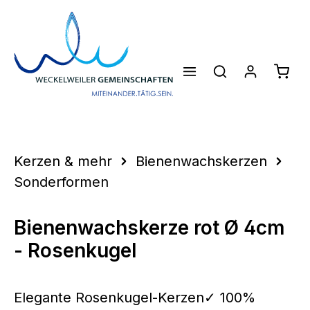
Zum Hauptinhalt springen
Waren
Kerzen & mehr
Bienenwachskerzen
Sonderformen
Bienenwachskerze rot Ø 4cm
- Rosenkugel
Elegante Rosenkugel-Kerzen✓ 100%