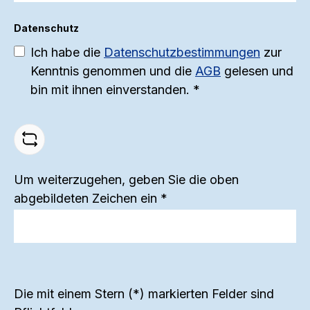
a
Merinowolle ermöglichen eine
D
Datenschutz
hervorragende
u
e
Feuchtigkeitsregulierung und
Ich habe die
Datenschutzbestimmungen
zur
s
S
Kenntnis genommen und die
AGB
gelesen und
Temperaturkontrolle, was bedeutet,
bin mit ihnen einverstanden.
*
T
dass Ihr Kind warm bleibt ohne zu
schwitzen. Die doppelfädige Strickart
sorgt für zusätzliche Langlebigkeit
z
und Strapazierfähigkeit, sodass diese
J
Unterhose auch den
Um weiterzugehen, geben Sie die oben
anspruchsvollsten Abenteuern
abgebildeten Zeichen ein
*
v
standhält. Perfekt für den täglichen
z
Gebrauch, Wandern, Skifahren oder
einfach nur gemütliche Tage zu
Hause – diese Wollhose ist ein Muss
Die mit einem Stern (*) markierten Felder sind
für jede Kinder-Garderobe. Jede