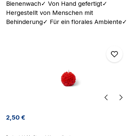
Bienenwach✓ Von Hand gefertigt✓
Hergestellt von Menschen mit
Behinderung✓ Für ein florales Ambiente✓
Bildergalerie überspringen
Regulärer Preis:
2,50 €