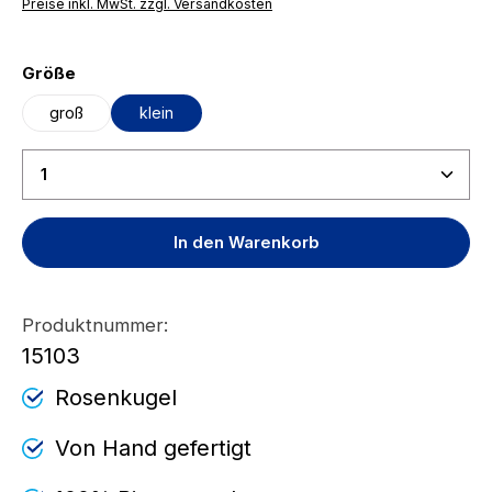
Preise inkl. MwSt. zzgl. Versandkosten
auswählen
Größe
groß
klein
Produkt Anzahl: Gib den gewünschten Wert ein ode
In den Warenkorb
Produktnummer:
15103
Rosenkugel
Von Hand gefertigt