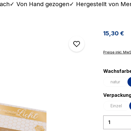
ach✓ Von Hand gezogen✓ Hergestellt von Men
Regulärer 
15,30 €
Preise inkl. Mw
Wachsfarb
natur
(Diese Op
Verpackung
Einzel
(Diese Op
Produkt 