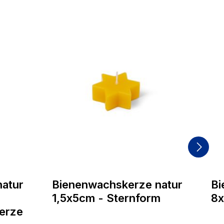
atur
Bienenwachskerze natur
Bi
1,5x5cm - Sternform
8x
erze