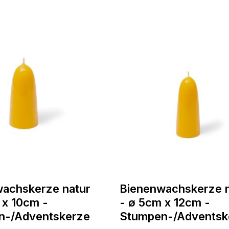
achskerze natur
Bienenwachskerze n
 x 10cm -
- ø 5cm x 12cm -
n-/Adventskerze
Stumpen-/Adventsk